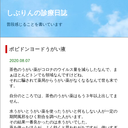
しぶりんの診療日誌
普段感じることを書いています
ポピドンヨードうがい液
2020.08.07
茶色のうがい薬がコロナのウイルス量を減らしたなんで、ま
ぁほとんどトンでも領域なんですけどね。
それに騙されて薬局からうがい薬がなくなるなんて世も末で
す。
自分のところでは、茶色のうがい薬はもう３年以上出してま
せん。
水うがいとうがい薬を使ったうがいと何もしない人が一定の
期間風邪をひく割合を調べた人がいます。
その結果一番良かったのは水うがいでした。
薬を使ったほうが、よく効くと思われがちですが、使いすぎ