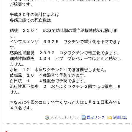
が現実です。
平成３０年の統計によれば
各感染症での死亡数は
結核 ２２０４ BCGで幼児期の重症結核菌感染は防げま
す。
インフルエンザ ３３２５ ワクチンで重症化を予防できま
す。
感染性胃腸炎 ２３３２ ロタワクチンで軽症化できます。
細菌性髄膜炎 １３４ ヒブ プレベナーでほとんど感染し
ません。
水痘 １２ 水痘ワクチン２回でほぼ罹患しません。
破傷風 １０ ４種混合で予防できます。
百日咳 １ ４種混合で予防できます。
流行性耳下腺炎 ２ おたふくワクチン２回でほぼ罹患しま
せん。
ちなみに今回のコロナで亡くなった人は５月１１日現在で６
４３名です。
2020.05.13 10:50 |
固定リンク
|
診療日誌