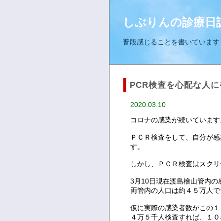
しぶりんの診療日
普段感じることを書いています
PCR検査を心配な人
2020.03.10
コロナの感染が続いています
ＰＣＲ検査をして、自分が感
す。
しかし、ＰＣＲ検査はスクリ
3月10日現在渡島檜山管内
両管内の人口は約４５万人です
仮に実際の感染者数がこの１
４万５千人検査すれば、１０