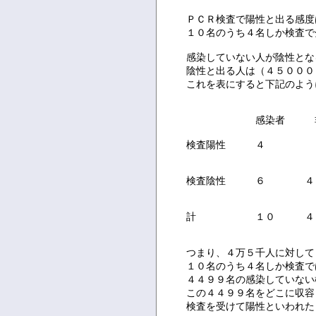
ＰＣＲ検査で陽性と出る感度
１０名のうち４名しか検査で
感染していない人が陰性とな
陰性と出る人は（４５０００－
これを表にすると下記のよう
感染者 非感
検査陽性 ４ ４
検査陰性 ６ ４０
計 １０ ４４
つまり、４万５千人に対して
１０名のうち４名しか検査で
４４９９名の感染していない
この４４９９名をどこに収容
検査を受けて陽性といわれた