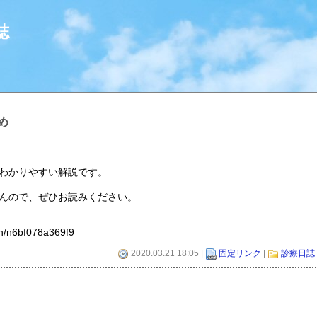
誌
め
わかりやすい解説です。
んので、ぜひお読みください。
/n/n6bf078a369f9
2020.03.21 18:05 |
固定リンク
|
診療日誌