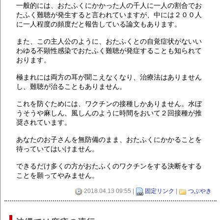
一般的には、おたふくにかかった人の千人に一人の割合でお
たふく難聴が発生すると言われていますが、中には２００人
に一人程度の頻度だと報告している論文もあります。
また、この主人公のように、おたふくとの自覚症状がないい
わゆる不顕性感染でおたふく難聴が発症することも知られて
おります。
極まれには両方の耳が聞こえなくなり、治療法はありません
し、難聴が治ることもありません。
これを防ぐためには、ワクチンの接種しかありません。水ぼ
うそうや麻しん、風しんのように時間をおいて２回接種が推
奨されています。
あなたのお子さんを無防備のまま、おたふくにかかることを
待っていてはいけません。
できるだけ多くの方がおたふくのワクチンをする決断をする
ことを願ってやみません。
2018.04.13 09:55 |
固定リンク
|
つぶやき