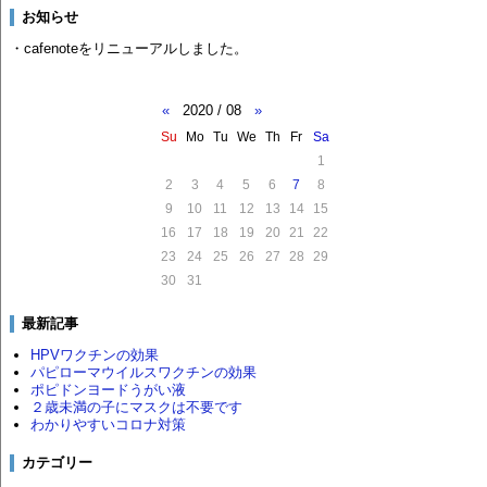
お知らせ
・cafenoteをリニューアルしました。
«
2020 / 08
»
Su
Mo
Tu
We
Th
Fr
Sa
1
2
3
4
5
6
7
8
9
10
11
12
13
14
15
16
17
18
19
20
21
22
23
24
25
26
27
28
29
30
31
最新記事
HPVワクチンの効果
パピローマウイルスワクチンの効果
ポピドンヨードうがい液
２歳未満の子にマスクは不要です
わかりやすいコロナ対策
カテゴリー