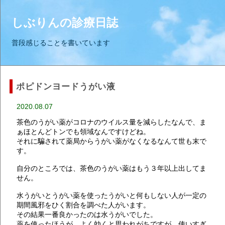
しぶりんの診療日誌
普段感じることを書いています
ポピドンヨードうがい液
2020.08.07
茶色のうがい薬がコロナのウイルス量を減らしたなんで、ま
ぁほとんどトンでも領域なんですけどね。
それに騙されて薬局からうがい薬がなくなるなんて世も末で
す。
自分のところでは、茶色のうがい薬はもう３年以上出してま
せん。
水うがいとうがい薬を使ったうがいと何もしない人が一定の
期間風邪をひく割合を調べた人がいます。
その結果一番良かったのは水うがいでした。
薬を使ったほうが、よく効くと思われがちですが、使いすぎ