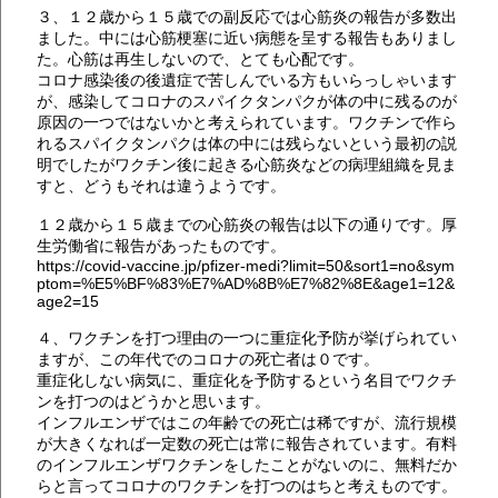
３、１２歳から１５歳での副反応では心筋炎の報告が多数出
ました。中には心筋梗塞に近い病態を呈する報告もありまし
た。心筋は再生しないので、とても心配です。
コロナ感染後の後遺症で苦しんでいる方もいらっしゃいます
が、感染してコロナのスパイクタンパクが体の中に残るのが
原因の一つではないかと考えられています。ワクチンで作ら
れるスパイクタンパクは体の中には残らないという最初の説
明でしたがワクチン後に起きる心筋炎などの病理組織を見ま
すと、どうもそれは違うようです。
１２歳から１５歳までの心筋炎の報告は以下の通りです。厚
生労働省に報告があったものです。
https://covid-vaccine.jp/pfizer-medi?limit=50&sort1=no&sym
ptom=%E5%BF%83%E7%AD%8B%E7%82%8E&age1=12&
age2=15
４、ワクチンを打つ理由の一つに重症化予防が挙げられてい
ますが、この年代でのコロナの死亡者は０です。
重症化しない病気に、重症化を予防するという名目でワクチ
ンを打つのはどうかと思います。
インフルエンザではこの年齢での死亡は稀ですが、流行規模
が大きくなれば一定数の死亡は常に報告されています。有料
のインフルエンザワクチンをしたことがないのに、無料だか
らと言ってコロナのワクチンを打つのはちと考えものです。