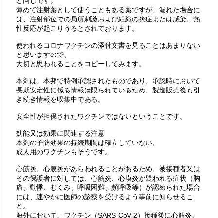
と同じです。
薄めて注射薬として使うこともある薬ですが、漏れた場合に
は、注射部位での局所刺激および組織の炎症または感染、熱
性反応が起こりうるとされております。
使われるコロナワクチンの添付文書を見ることはあまりない
と思いますので、
大切と思われることをコピーしてみます。
本剤は、本邦で特例承認されたものであり、承認時において
長期安定性に係る情報は限られているため、製造販売後も引
き続き情報を収集中である。
安全性が担保されたワクチンではないということです。
効能又は効果に関連する注意
本剤の予防効果の持続期間は確立していない。
成人用のワクチンもそうです。
心筋炎、心膜炎があらわれることがあるため、被接種者又は
その保護者に対しては、心筋炎、心膜炎が疑われる症状（胸
痛、動悸、むくみ、呼吸困難、頻呼吸等）が認められた場合
には、速やかに医師の診察を受けるよう事前に知らせるこ
と。
海外において、ワクチン（SARS-CoV-2）接種後に心筋炎、