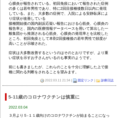
心膜炎が報告されている。初回免疫において報告された症例
の多くは若年男性であり、特に2回目接種後数日以内に発現
している。また、大多数の症例で、入院による安静臥床によ
り症状が改善している
接種開始後の国内副反応疑い報告における心筋炎、心膜炎の
報告率と、国内の医療情報データベースを用いて算出した一
般集団から推測される心筋炎、心膜炎の発現率とを比較した
ところ、初回免疫として本剤2回接種後の若年男性で頻度が
高いことが示唆された。
症状は大多数改善するというのはそのとおりですが、より重
い症状を示すお子さんがいるのも事実のようです。
前にも書きましたが、これらのことを十分に理解した上で接
種に関わる判断をされることを望みます。
2022.03.11 21:34 |
固定リンク
|
診療日誌
5-11歳のコロナワクチンは慎重に
2022.03.04
３月より５-１１歳向けのコロナワクチンが始まることになっ