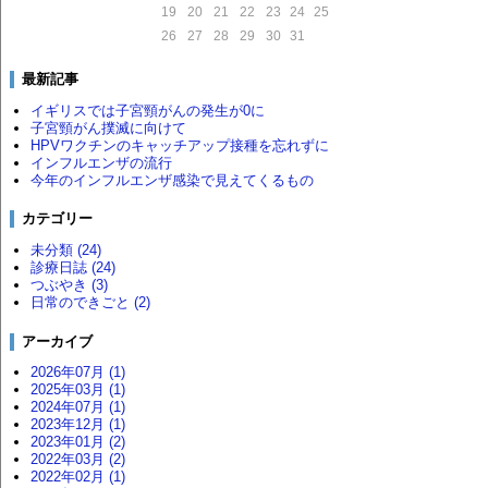
19
20
21
22
23
24
25
26
27
28
29
30
31
最新記事
イギリスでは子宮頸がんの発生が0に
子宮頸がん撲滅に向けて
HPVワクチンのキャッチアップ接種を忘れずに
インフルエンザの流行
今年のインフルエンザ感染で見えてくるもの
カテゴリー
未分類 (24)
診療日誌 (24)
つぶやき (3)
日常のできごと (2)
アーカイブ
2026年07月 (1)
2025年03月 (1)
2024年07月 (1)
2023年12月 (1)
2023年01月 (2)
2022年03月 (2)
2022年02月 (1)