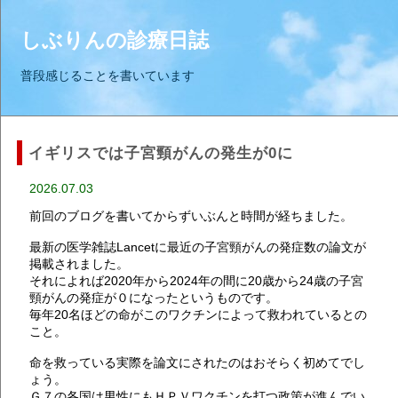
しぶりんの診療日誌
普段感じることを書いています
イギリスでは子宮頸がんの発生が0に
2026.07.03
前回のブログを書いてからずいぶんと時間が経ちました。
最新の医学雑誌Lancetに最近の子宮頸がんの発症数の論文が
掲載されました。
それによれば2020年から2024年の間に20歳から24歳の子宮
頸がんの発症が０になったというものです。
毎年20名ほどの命がこのワクチンによって救われているとの
こと。
命を救っている実際を論文にされたのはおそらく初めてでし
ょう。
Ｇ７の各国は男性にもＨＰＶワクチンを打つ政策が進んでい